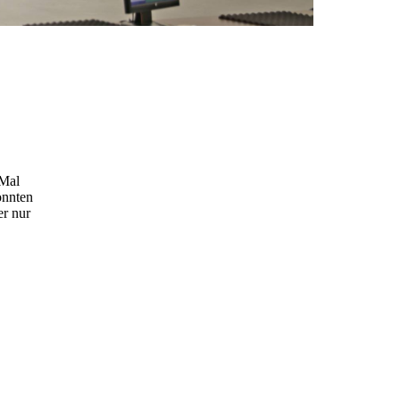
 Mal
onnten
er nur